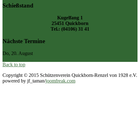
Schießstand
Kugelfang 1
25451 Quickborn
Tel.: (04106) 31 41
Nächste Termine
Do, 20. August
Stand-Sperrung
Back to top
Copyright © 2015 Schützenverein Quickborn-Renzel von 1928 e.V.
powered by jf_taman/
joomfreak.com