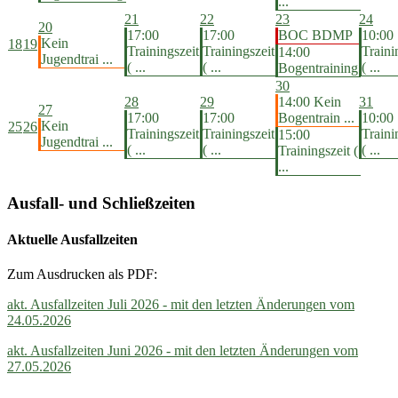
...
21
22
23
24
20
17:00
17:00
BOC BDMP
10:00
Kein
18
19
Trainingszeit
Trainingszeit
Traini
14:00
Jugendtrai ...
( ...
( ...
( ...
Bogentraining
30
28
29
14:00 Kein
31
27
17:00
17:00
Bogentrain ...
10:00
Kein
25
26
Trainingszeit
Trainingszeit
Traini
15:00
Jugendtrai ...
( ...
( ...
( ...
Trainingszeit (
...
Ausfall- und Schließzeiten
Aktuelle Ausfallzeiten
Zum Ausdrucken als PDF:
akt. Ausfallzeiten Juli 2026 - mit den letzten Änderungen vom
24.05.2026
akt. Ausfallzeiten Juni 2026 - mit den letzten Änderungen vom
27.05.2026