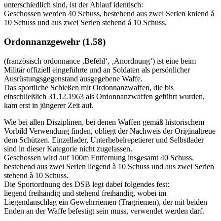
unterschiedlich sind, ist der Ablauf identisch:
Geschossen werden 40 Schuss, bestehend aus zwei Serien kniend á
10 Schuss und aus zwei Serien stehend á 10 Schuss.
Ordonnanzgewehr (1.58)
(französisch ordonnance ‚Befehl‘, ‚Anordnung‘) ist eine beim
Militär offiziell eingeführte und an Soldaten als persönlicher
Ausrüstungsgegenstand ausgegebene Waffe.
Das sportliche Schießen mit Ordonnanzwaffen, die bis
einschließlich 31.12.1963 als Ordonnanzwaffen geführt wurden,
kam erst in jüngerer Zeit auf.
Wie bei allen Disziplinen, bei denen Waffen gemäß historischem
Vorbild Verwendung finden, obliegt der Nachweis der Originaltreue
dem Schützen. Einzellader, Unterhebelrepetierer und Selbstlader
sind in dieser Kategorie nicht zugelassen.
Geschossen wird auf 100m Entfernung insgesamt 40 Schuss,
bestehend aus zwei Serien liegend à 10 Schuss und aus zwei Serien
stehend à 10 Schuss.
Die Sportordnung des DSB legt dabei folgendes fest:
liegend freihändig und stehend freihändig, wobei im
Liegendanschlag ein Gewehrriemen (Tragriemen), der mit beiden
Enden an der Waffe befestigt sein muss, verwendet werden darf.