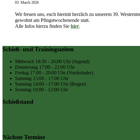
03. March 2026
Wir freuen uns, euch hiermit herzlich zu unserem 39. Westernt
gewohnt am Pfingstwochenende statt.
Alle Infos hierzu finden Sie
hier
.
Schieß- und Trainingszeiten
Mittwoch
18:30 - 20:00 Uhr
(Jugend)
Donnerstag
17:00 - 22:00 Uhr
Freitag
17:00 - 20:00 Uhr
(Vorderlader)
Samstag
15:00 - 17:00 Uhr
Samstag
14:00 - 17:00 Uhr
(Bogen)
Sonntag
10:00 - 12:00 Uhr
Schießstand
Nächste Termine