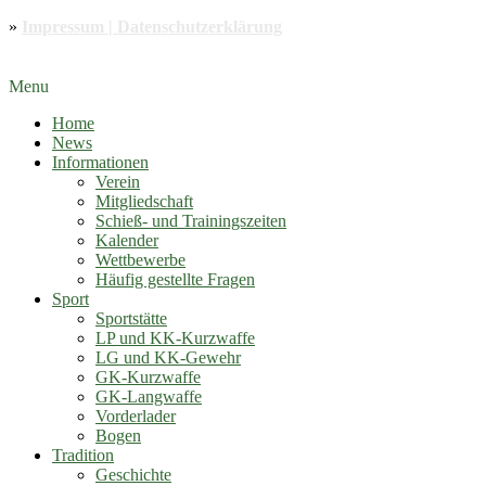
»
Impressum | Datenschutzerklärung
Menu
Home
News
Informationen
Verein
Mitgliedschaft
Schieß- und Trainingszeiten
Kalender
Wettbewerbe
Häufig gestellte Fragen
Sport
Sportstätte
LP und KK-Kurzwaffe
LG und KK-Gewehr
GK-Kurzwaffe
GK-Langwaffe
Vorderlader
Bogen
Tradition
Geschichte