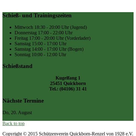
Schieß- und Trainingszeiten
Mittwoch
18:30 - 20:00 Uhr
(Jugend)
Donnerstag
17:00 - 22:00 Uhr
Freitag
17:00 - 20:00 Uhr
(Vorderlader)
Samstag
15:00 - 17:00 Uhr
Samstag
14:00 - 17:00 Uhr
(Bogen)
Sonntag
10:00 - 12:00 Uhr
Schießstand
Kugelfang 1
25451 Quickborn
Tel.: (04106) 31 41
Nächste Termine
Do, 20. August
Stand-Sperrung
Back to top
Copyright © 2015 Schützenverein Quickborn-Renzel von 1928 e.V.